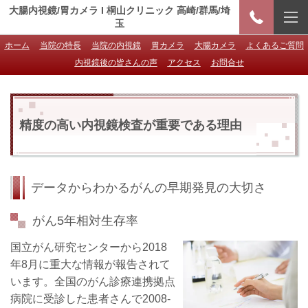
大腸内視鏡/胃カメラ I 桐山クリニック 高崎/群馬/埼
玉
ホーム
当院の特長
当院の内視鏡
胃カメラ
大腸カメラ
よくあるご質問
内視鏡後の皆さんの声
アクセス
お問合せ
精度の高い内視鏡検査が重要である理由
データからわかるがんの早期発見の大切さ
がん
5
年相対生存率
国立がん研究センターから2018
年8月に重大な情報が報告されて
います。全国のがん診療連携拠点
病院に受診した患者さんで2008-