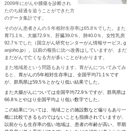
2009年にがんや腫瘍を診断され
たのち経過を追うことができた方
のデータ集計です。
そのがん患者さんの５年相対生存率は
65.8
％でした。また
胃
71.1
％、大腸
72.9
％、肝臓
39.0
％、肺
40.0
％、女性乳房
92.7
％でした（国立がん研究センターがん情報サービス, g
anjoho.jp）。以前の報告に比べ改善はしていますが、まだ
まだがんで亡くなる方が多いことがわかります。
また地域差という問題もあります。胃がんについてみてみ
ると、
胃がんの
5
年相対生存率は、全国平均
71.1
％です
が、群馬県は
59.5
％とかなり低い結果でした。
また大腸がんについては全国平均
72.9
％ですが、群馬県は
66.8
％とやはり全国平均より低い数字でした。
この結果については、地域ごとの施設数など偏りもあり一
概に比較できるものではないことも指摘されていますが、
以前からも生存率の低い地域は、患者の年齢が高い、早期