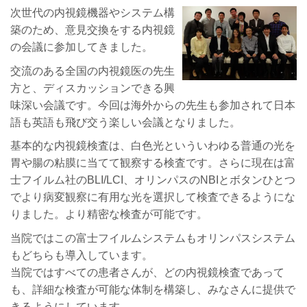
次世代の内視鏡機器やシステム構
築のため、意見交換をする内視鏡
の会議に参加してきました。
交流のある全国の内視鏡医の先生
方と、ディスカッションできる興
味深い会議です。今回は海外からの先生も参加されて日本
語も英語も飛び交う楽しい会議となりました。
基本的な内視鏡検査は、白色光といういわゆる普通の光を
胃や腸の粘膜に当てて観察する検査です。さらに現在は富
士フイルム社のBLI/LCI、オリンパスのNBIとボタンひとつ
でより病変観察に有用な光を選択して検査できるようにな
りました。より精密な検査が可能です。
当院ではこの富士フイルムシステムもオリンパスシステム
もどちらも導入しています。
当院ではすべての患者さんが、どの内視鏡検査であって
も、詳細な検査が可能な体制を構築し、みなさんに提供で
きるようにしています。