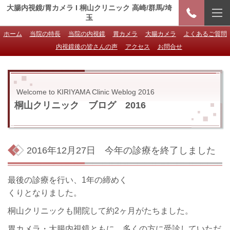
大腸内視鏡/胃カメラ I 桐山クリニック 高崎/群馬/埼
玉
ホーム
当院の特長
当院の内視鏡
胃カメラ
大腸カメラ
よくあるご質問
内視鏡後の皆さんの声
アクセス
お問合せ
Welcome to KIRIYAMA Clinic Weblog 2016
桐山クリニック ブログ 2016
2016年12月27日
今年の診療を終了しました
最後の診療を行い、1年の締めく
くりとなりました。
桐山クリニックも開院して約2ヶ月がたちました。
胃カメラ・大腸内視鏡ともに、多くの方に受診していただ