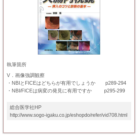
執筆箇所
V．画像強調観察
・NBI
と
FICE
はどちらが有用でしょうか
p
289-294
・NBI/FICE
は病変の発見に有用ですか
p
295-299
総合医学社HP
http://www.sogo-igaku.co.jp/eshopdo/refer/vid708.html