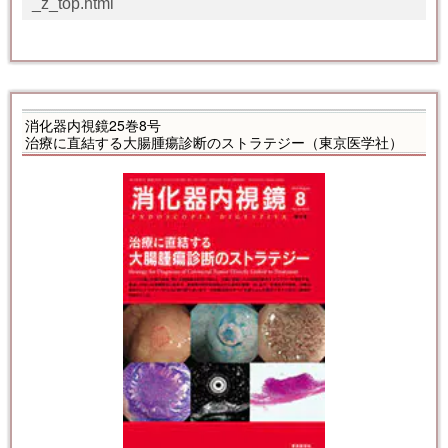
_z_top.html
消化器内視鏡25巻8号
治療に直結する大腸腫瘍診断のストラテジー（東京医学社）