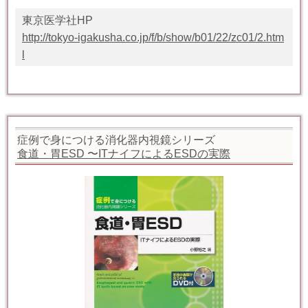
東京医学社HP
http://tokyo-igakusha.co.jp/f/b/show/b01/22/zc01/2.htm
l
症例で身につける消化器内視鏡シリーズ
食道・胃ESD 〜ITナイフによるESDの実際