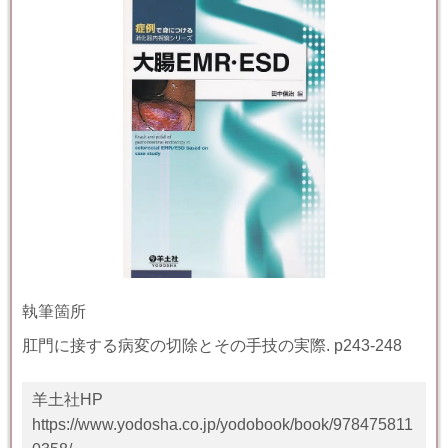
執筆箇所
肛門に接する病変の切除とその手技の実際
. p
243-248
羊土社HP
https://www.yodosha.co.jp/yodobook/book/978475811