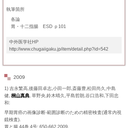
執筆箇所
各論
胃・十二指腸 ESD ｐ101
中外医学社HP
http://www.chugaiigaku.jp/item/detail.php?id=542
2009
1) 吉永繁高,後藤田卓志,小田一郎,斎藤豊,松田尚久,中島
健,
桐山真典
, 草野央,鈴木晴久,平島哲朗,谷口浩和,下田忠
和:
早期胃癌の画像診断-範囲診断のための精密検査(通常内視
鏡検査).
胃と腸 44巻 4号: 650-662,2009.