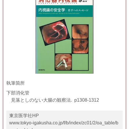
執筆箇所
下部消化管
見落としのない大腸の観察法
.
p1308-1312
東京医学社HP
www.tokyo-igakusha.co.jp/f/b/index/zc01/2/oa_table/b