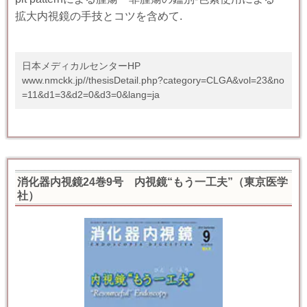
拡大内視鏡の手技とコツを含めて
.
日本メディカルセンターHP
www.nmckk.jp//thesisDetail.php?category=CLGA&vol=23&no
=11&d1=3&d2=0&d3=0&lang=ja
消化器内視鏡24巻9号 内視鏡“もう一工夫”
（東京医学
社）