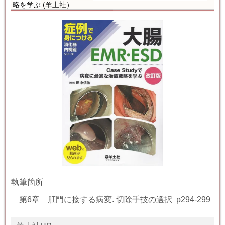
略を学ぶ
(羊土社）
執筆箇所
第6章 肛門に接する病変
.
切除手技の選択
p
294-299