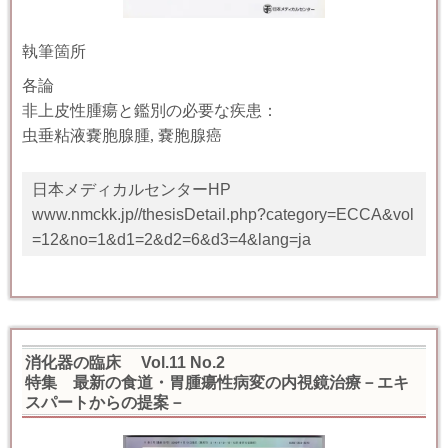
執筆箇所
各論
非上皮性腫瘍と鑑別の必要な疾患：
虫垂粘液嚢胞腺腫
,
嚢胞腺癌
日本メディカルセンターHP
www.nmckk.jp//thesisDetail.php?category=ECCA&vol
=12&no=1&d1=2&d2=6&d3=4&lang=ja
消化器の臨床 Vol.11 No.2
特集 最新の食道・胃腫瘍性病変の内視鏡治療－エキ
スパートからの提案－