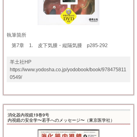
執筆箇所
第7章 1. 皮下気腫・縦隔気腫 p
285-292
羊土社HP
https://www.yodosha.co.jp/yodobook/book/978475811
0549/
消化器内視鏡19巻9号
内視鏡の安全学〜若手へのメッセージ〜
（東京医学社）