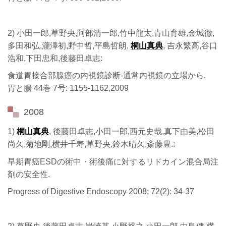
2) 小田一郎,草野央,阿部清一郎,竹中龍太,青山育雄,金城徹,
多田和弘,瀧澤初,野中哲,平島哲朗,
桐山真典
, 吉永繁高,谷口
浩和,下田忠和,後藤田卓志:
食道胃接合部腺癌の内視鏡診断-通常内視鏡の立場から.
胃と腸 44巻 7号: 1155-1162,2009
2008
1)
桐山真典
, 後藤田卓志,小田一郎,西元史哉,真下由美,松田
尚久,菊地剛,横井千寿,草野央,鈴木晴久,斎藤豊.:
早期胃癌ESDの術中・術後痛に対するリドカイン混合局注
剤の安全性.
Progress of Digestive Endoscopy 2008; 72(2): 34-37