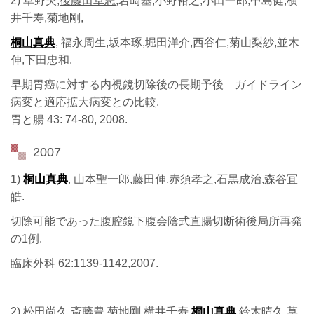
2) 草野央,
後藤田卓志
,岩崎基,小野裕之,小田一郎,中島健,横
井千寿,菊地剛,
桐山真典
, 福永周生,坂本琢,堀田洋介,西谷仁,菊山梨紗,並木
伸,下田忠和.
早期胃癌に対する内視鏡切除後の長期予後 ガイドライン
病変と適応拡大病変との比較.
胃と腸 43: 74-80, 2008.
2007
1)
桐山真典
, 山本聖一郎,藤田伸,赤須孝之,石黒成治,森谷冝
皓.
切除可能であった腹腔鏡下腹会陰式直腸切断術後局所再発
の1例.
臨床外科 62:1139-1142,2007.
2) 松田尚久,斎藤豊,菊地剛,横井千寿,
桐山真典
,鈴木晴久,草