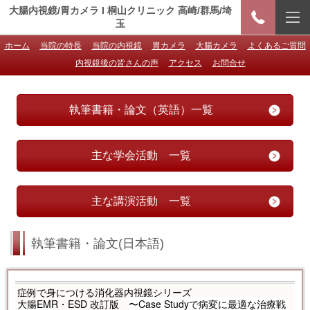
大腸内視鏡/胃カメラ I 桐山クリニック 高崎/群馬/埼
玉
ホーム
当院の特長
当院の内視鏡
胃カメラ
大腸カメラ
よくあるご質問
内視鏡後の皆さんの声
アクセス
お問合せ
執筆書籍・論文（英語）一覧
主な学会活動 一覧
主な講演活動 一覧
執筆書籍・論文(日本語)
症例で身につける消化器内視鏡シリーズ
大腸EMR・ESD 改訂版
〜Case Studyで病変に最適な治療戦