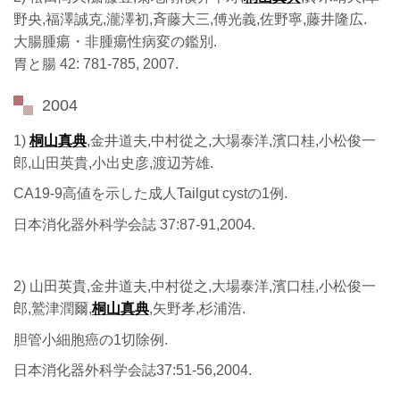
野央,福澤誠克,瀧澤初,斉藤大三,傅光義,佐野寧,藤井隆広.
大腸腫瘍・非腫瘍性病変の鑑別.
胃と腸 42: 781-785, 2007.
2004
1)
桐山真典
,金井道夫,中村從之,大場泰洋,濱口桂,小松俊一
郎,山田英貴,小出史彦,渡辺芳雄.
CA19-9高値を示した成人Tailgut cystの1例.
日本消化器外科学会誌 37:87-91,2004.
2) 山田英貴,金井道夫,中村從之,大場泰洋,濱口桂,小松俊一
郎,鷲津潤爾,
桐山真典
,矢野孝,杉浦浩.
胆管小細胞癌の1切除例.
日本消化器外科学会誌37:51-56,2004.