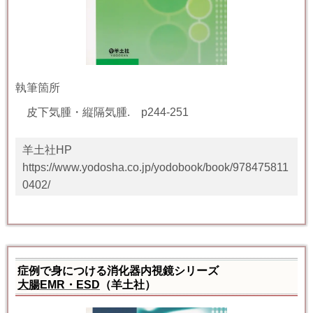
執筆箇所
皮下気腫・縦隔気腫
. p
244-251
羊土社HP
https://www.yodosha.co.jp/yodobook/book/978475811
0402/
症例で身につける消化器内視鏡シリーズ
大腸EMR・ESD
（羊土社）