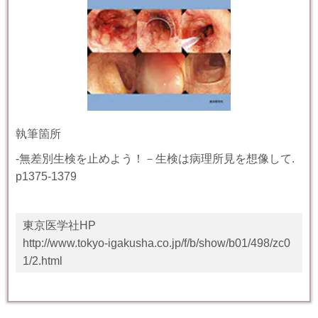
執筆箇所
-
無差別生検を止めよう！－生検は病理所見を想像して
.
p
1375-1379
東京医学社HP
http://www.tokyo-igakusha.co.jp/f/b/show/b01/498/zc0
1/2.html