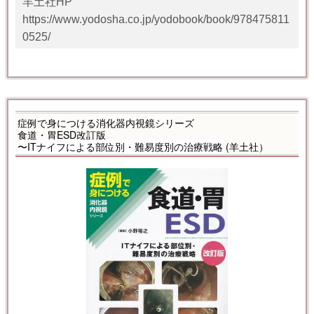
羊土社HP
https://www.yodosha.co.jp/yodobook/book/978475811
0525/
症例で身につける消化器内視鏡シリーズ
食道・胃ESD改訂版
〜ITナイフによる部位別・難易度別の治療戦略
(羊土社）