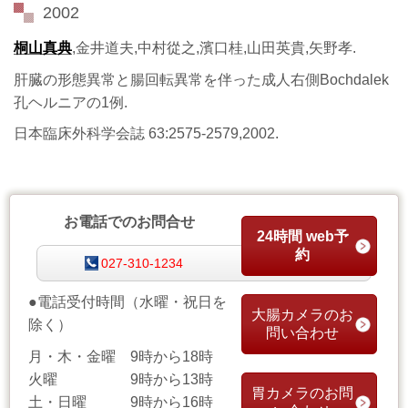
2002
桐山真典
,金井道夫,中村從之,濱口桂,山田英貴,矢野孝.
肝臓の形態異常と腸回転異常を伴った成人右側Bochdalek
孔ヘルニアの1例.
日本臨床外科学会誌 63:2575-2579,2002.
お電話でのお問合せ
24時間 web予
約
027-310-1234
●電話受付時間
（
水曜・祝日を
大腸カメラのお
除く）
問い合わせ
月・木・金曜 9時から18時
火曜 9時から13時
胃カメラのお問
土・日曜 9時から16時